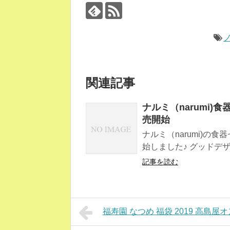
ノ
関連記事
ナルミ（narumi)
売開始
ナルミ（narumi)の
始しました♪ グッドデザ
記事を読む
福寿園 なつめ 福袋 2019 高島