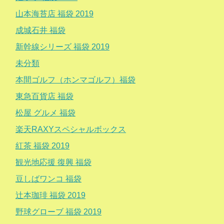
山本海苔店 福袋 2019
成城石井 福袋
新幹線シリーズ 福袋 2019
未分類
本間ゴルフ（ホンマゴルフ）福袋
東急百貨店 福袋
松屋 グルメ 福袋
楽天RAXYスペシャルボックス
紅茶 福袋 2019
観光地応援 復興 福袋
豆しばワンコ 福袋
辻本珈琲 福袋 2019
野球グローブ 福袋 2019