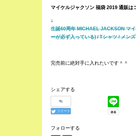
マイケルジャクソン 福袋 2019 通販は
↓
生誕60周年 MICHAEL JACKSON 
ーが必ず入っている) / Tシャツ / メン
完売前に絶対手に入れたいです＾＾
シェアする
ツイート
フォローする