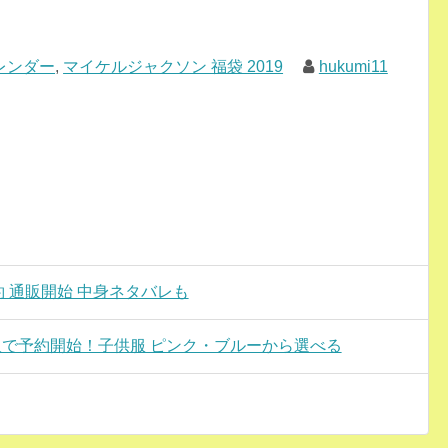
カレンダー
,
マイケルジャクソン 福袋 2019
hukumi11
予約 通販開始 中身ネタバレも
9 通販で予約開始！子供服 ピンク・ブルーから選べる