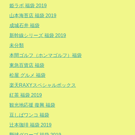
姫ラボ 福袋 2019
山本海苔店 福袋 2019
成城石井 福袋
新幹線シリーズ 福袋 2019
未分類
本間ゴルフ（ホンマゴルフ）福袋
東急百貨店 福袋
松屋 グルメ 福袋
楽天RAXYスペシャルボックス
紅茶 福袋 2019
観光地応援 復興 福袋
豆しばワンコ 福袋
辻本珈琲 福袋 2019
野球グローブ 福袋 2019