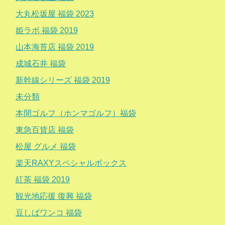
大丸松坂屋 福袋 2023
姫ラボ 福袋 2019
山本海苔店 福袋 2019
成城石井 福袋
新幹線シリーズ 福袋 2019
未分類
本間ゴルフ（ホンマゴルフ）福袋
東急百貨店 福袋
松屋 グルメ 福袋
楽天RAXYスペシャルボックス
紅茶 福袋 2019
観光地応援 復興 福袋
豆しばワンコ 福袋