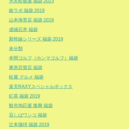
大丸松坂屋 福袋 2023
姫ラボ 福袋 2019
山本海苔店 福袋 2019
成城石井 福袋
新幹線シリーズ 福袋 2019
未分類
本間ゴルフ（ホンマゴルフ）福袋
東急百貨店 福袋
松屋 グルメ 福袋
楽天RAXYスペシャルボックス
紅茶 福袋 2019
観光地応援 復興 福袋
豆しばワンコ 福袋
辻本珈琲 福袋 2019