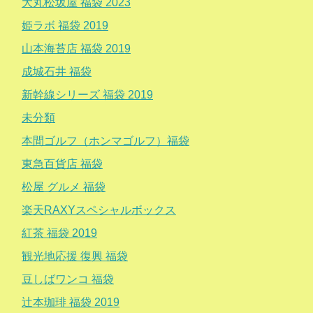
大丸松坂屋 福袋 2023
姫ラボ 福袋 2019
山本海苔店 福袋 2019
成城石井 福袋
新幹線シリーズ 福袋 2019
未分類
本間ゴルフ（ホンマゴルフ）福袋
東急百貨店 福袋
松屋 グルメ 福袋
楽天RAXYスペシャルボックス
紅茶 福袋 2019
観光地応援 復興 福袋
豆しばワンコ 福袋
辻本珈琲 福袋 2019