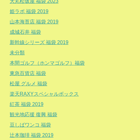
大丸松坂屋 福袋 2023
姫ラボ 福袋 2019
山本海苔店 福袋 2019
成城石井 福袋
新幹線シリーズ 福袋 2019
未分類
本間ゴルフ（ホンマゴルフ）福袋
東急百貨店 福袋
松屋 グルメ 福袋
楽天RAXYスペシャルボックス
紅茶 福袋 2019
観光地応援 復興 福袋
豆しばワンコ 福袋
辻本珈琲 福袋 2019