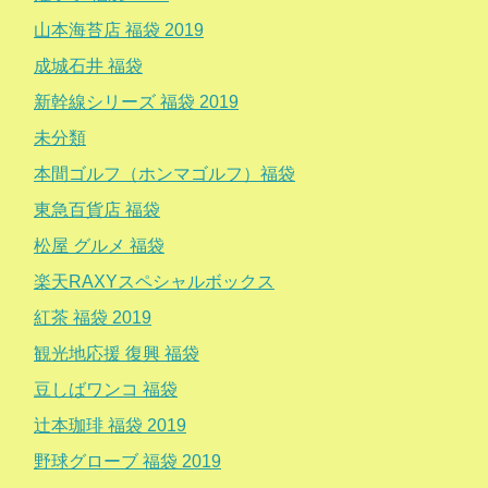
山本海苔店 福袋 2019
成城石井 福袋
新幹線シリーズ 福袋 2019
未分類
本間ゴルフ（ホンマゴルフ）福袋
東急百貨店 福袋
松屋 グルメ 福袋
楽天RAXYスペシャルボックス
紅茶 福袋 2019
観光地応援 復興 福袋
豆しばワンコ 福袋
辻本珈琲 福袋 2019
野球グローブ 福袋 2019