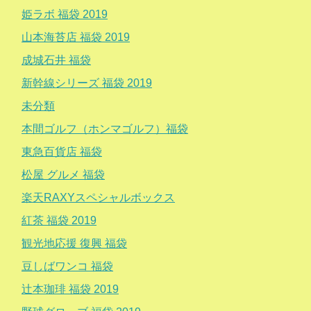
姫ラボ 福袋 2019
山本海苔店 福袋 2019
成城石井 福袋
新幹線シリーズ 福袋 2019
未分類
本間ゴルフ（ホンマゴルフ）福袋
東急百貨店 福袋
松屋 グルメ 福袋
楽天RAXYスペシャルボックス
紅茶 福袋 2019
観光地応援 復興 福袋
豆しばワンコ 福袋
辻本珈琲 福袋 2019