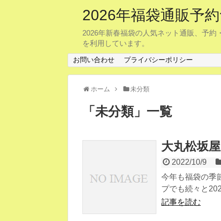
2026年福袋通販
2026年新春福袋の人気ネット通販、予
を利用しています。
お問い合わせ
プライバシーポリシー
ホーム
未分類
「
未分類
」
一覧
大丸松坂屋
2022/10/9
今年も福袋の季
プでも続々と202
記事を読む